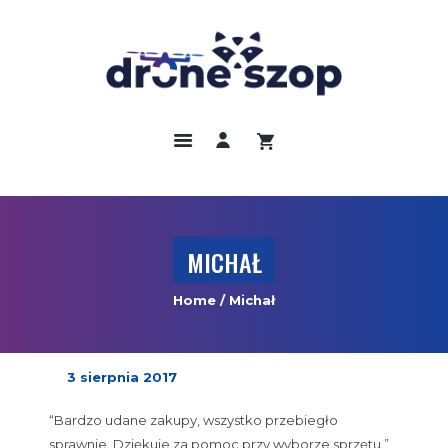
DRONY
ODBIORNIKI GNNS
KAMERY TERMOWIZYJNE
SZKOLENIA
UBEZPIECZENIA
MICHAŁ
REGULAMIN
Home
Michał
KONTAKT
3 sierpnia 2017
“Bardzo udane zakupy, wszystko przebiegło
sprawnie. Dziękuje za pomoc przy wyborze sprzętu.”