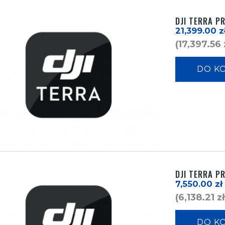
DJI TERRA P
21,399.00
z
(
17,397.56
DO K
DJI TERRA PR
7,550.00
zł
(
6,138.21
zł
DO K