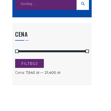
Szukaj:
CENA
FILTRUJ
Cena
Cena
Cena:
7,540 zł
—
21,400 zł
min
max