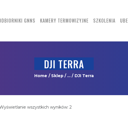
DRONY
ODBIORNIKI GNNS
ODBIORNIKI GNNS
KAMERY TERMOWIZYJNE
SZKOLENIA
UBE
KAMERY
TERMOWIZYJNE
SZKOLENIA
DJI TERRA
UBEZPIECZENIA
Home
Sklep
...
DJI Terra
REGULAMIN
KONTAKT
Wyświetlanie wszystkich wyników: 2
Posortowane
według
najnowszych