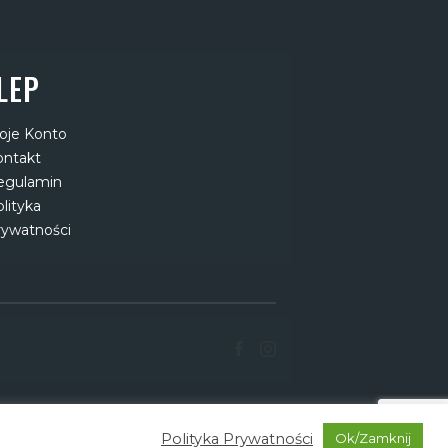
LEP
oje Konto
ontakt
egulamin
lityka
rywatności
Polityka Prywatności
Ok/Zamknij