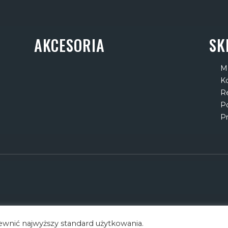
AKCESORIA
SK
M
K
R
Po
P
pewnić najwyższy standard użytkowania.