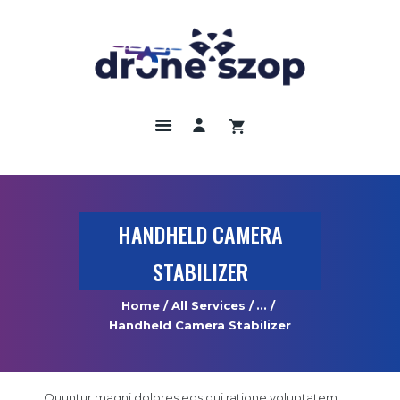
DRONY
ODBIORNIKI GNNS
KAMERY TERMOWIZYJNE
SZKOLENIA
UBEZPIECZENIA
HANDHELD CAMERA
REGULAMIN
STABILIZER
KONTAKT
Home
All Services
...
Handheld Camera Stabilizer
Quuntur magni dolores eos qui ratione voluptatem