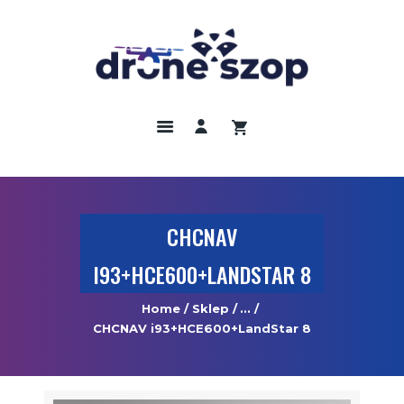
DRONY
ODBIORNIKI GNNS
KAMERY TERMOWIZYJNE
SZKOLENIA
UBEZPIECZENIA
CHCNAV
REGULAMIN
I93+HCE600+LANDSTAR 8
KONTAKT
Home
Sklep
...
CHCNAV i93+HCE600+LandStar 8