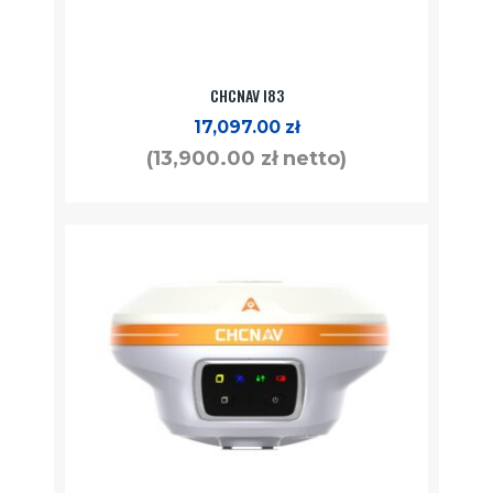
CHCNAV I83
17,097.00
zł
(
13,900.00
zł
netto)