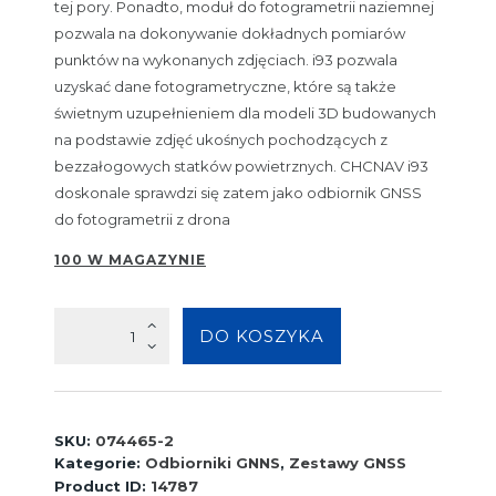
tej pory. Ponadto, moduł do fotogrametrii naziemnej
pozwala na dokonywanie dokładnych pomiarów
punktów na wykonanych zdjęciach. i93 pozwala
uzyskać dane fotogrametryczne, które są także
świetnym uzupełnieniem dla modeli 3D budowanych
na podstawie zdjęć ukośnych pochodzących z
bezzałogowych statków powietrznych. CHCNAV i93
doskonale sprawdzi się zatem jako odbiornik GNSS
do fotogrametrii z drona
100 W MAGAZYNIE
ilość
DO KOSZYKA
CHCNAV
i93+HCE600+LandStar
8
SKU:
074465-2
Kategorie:
Odbiorniki GNNS
,
Zestawy GNSS
Product ID:
14787