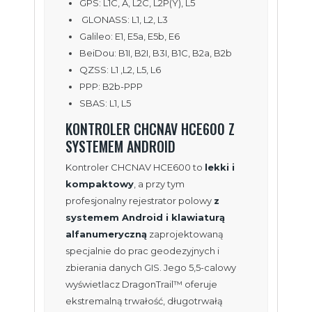
GPS: L1C, A, L2C, L2P(Y), L5
GLONASS: L1, L2, L3
Galileo: E1, E5a, E5b, E6
BeiDou: B1I, B2I, B3I, B1C, B2a, B2b
QZSS: L1 ,L2, L5, L6
PPP: B2b-PPP
SBAS: L1, L5
KONTROLER CHCNAV HCE600 Z
SYSTEMEM ANDROID
Kontroler CHCNAV HCE600 to
lekki i
kompaktowy
, a przy tym
profesjonalny rejestrator polowy
z
systemem Android i klawiaturą
alfanumeryczną
zaprojektowaną
specjalnie do prac geodezyjnych i
zbierania danych GIS. Jego 5,5-calowy
wyświetlacz DragonTrail™ oferuje
ekstremalną trwałość, długotrwałą