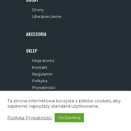
Drony
Ubezpieczenie
AKCESORIA
SKLEP
Moje Konto
Kontakt
Regulamin
Polityka
Prywatności
Ta strona internetowa korzysta z plików cookies, aby
zapewnić najwyższy standard użytkowania.
Polityka Prywatności
Ok/Zamknij
Droneszop © 2026. All rights reserved.