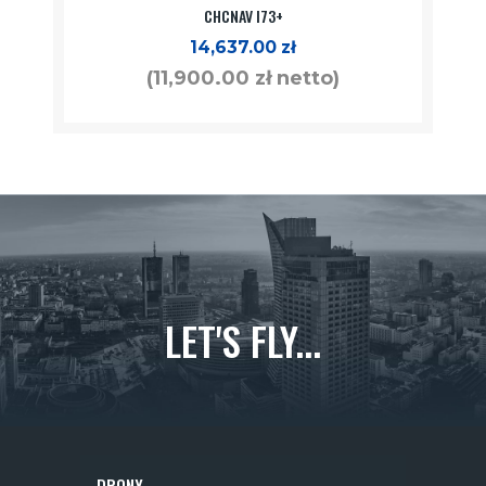
CHCNAV I73+
14,637.00
zł
(
11,900.00
zł
netto)
LET'S FLY...
DRONY