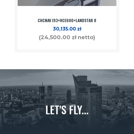
CHCNAV I93+HCE600+LANDSTAR 8
30,135.00
zł
(
24,500.00
zł
netto)
LET'S FLY...