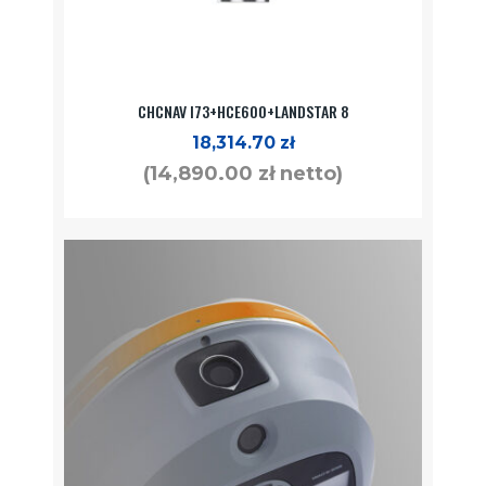
CHCNAV I73+HCE600+LANDSTAR 8
18,314.70
zł
(
14,890.00
zł
netto)