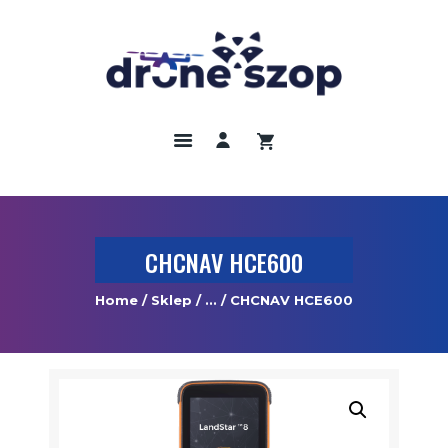
DRONY
ODBIORNIKI GNNS
KAMERY TERMOWIZYJNE
SZKOLENIA
UBEZPIECZENIA
CHCNAV HCE600
REGULAMIN
Home
Sklep
...
CHCNAV HCE600
KONTAKT