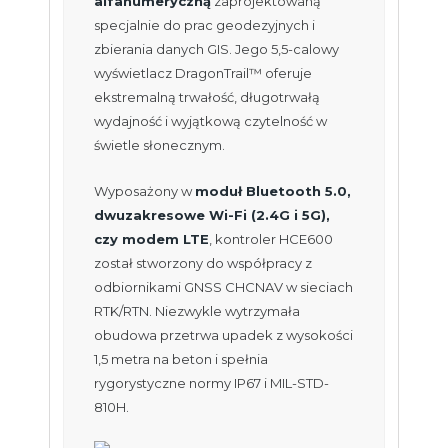
alfanumeryczną
zaprojektowaną
specjalnie do prac geodezyjnych i
zbierania danych GIS. Jego 5,5-calowy
wyświetlacz DragonTrail™ oferuje
ekstremalną trwałość, długotrwałą
wydajność i wyjątkową czytelność w
świetle słonecznym.
Wyposażony w
moduł Bluetooth 5.0,
dwuzakresowe Wi-Fi (2.4G i 5G),
czy modem LTE
, kontroler HCE600
został stworzony do współpracy z
odbiornikami GNSS CHCNAV w sieciach
RTK/RTN. Niezwykle wytrzymała
obudowa przetrwa upadek z wysokości
1,5 metra na beton i spełnia
rygorystyczne normy IP67 i MIL-STD-
810H.