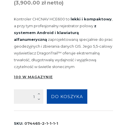
(
3,900.00
zł
netto)
Kontroler CHCNAV HCE600 to
lekki i kompaktowy
,
a przy tym profesjonalny rejestrator polowy
z
systemem Android i klawiaturą
alfanumeryczną
zaprojektowaną specjalnie do prac
geodezyjnych i zbierania danych GIS. Jego 5,5-calowy
wyświetlacz DragonTrail™ oferuje ekstremalną
trwałość, długotrwałą wydajność i wyjątkową
czytelność w świetle słonecznym
100 W MAGAZYNIE
ilość
DO KOSZYKA
CHCNAV
HCE600
SKU:
074465-2-1-1-1-1