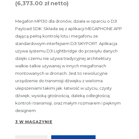
(
6,373.00
zł
netto)
Megafon MP130 dla dronów, działa w oparciu o DJI
Payload SDK. Składa się z aplikacji MEGAPHONE APP
dającą pełną kontrolę lotu i megafonu ze
standardowym interfejsem DJI SKYPORT. Aplikacja
używa systemu DJI Lightbridge do przesyłu danych
dzięki czemu nie używa tradycyjnej architektury
walkie-talkie używanej w innych megafonach
montowanych w dronach. Jest to rewolucyjne
urządzenie do transmisji dźwięku z wieloma
ulepszeniami takimi jak: łatwość w użyciu, czysty
dźwięk, wysoką głośnością, daleką odległością
kontroli i transmisji, oraz małym rozmiarem i pięknym
designem.
3 W MAGAZYNIE