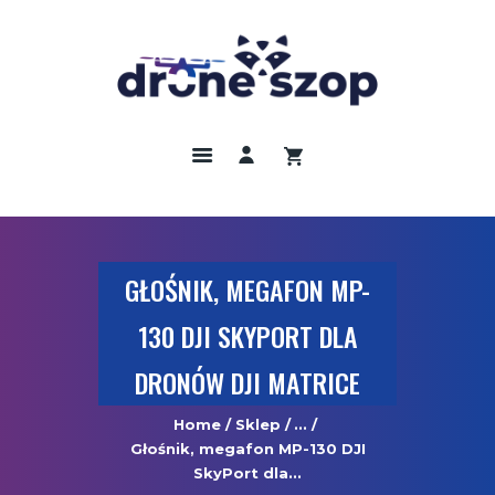
DRONY
ODBIORNIKI GNNS
KAMERY TERMOWIZYJNE
SZKOLENIA
UBEZPIECZENIA
GŁOŚNIK, MEGAFON MP-
REGULAMIN
130 DJI SKYPORT DLA
KONTAKT
DRONÓW DJI MATRICE
Home
Sklep
...
Głośnik, megafon MP-130 DJI
SkyPort dla...