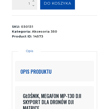
ilość
DO KOSZYKA
Głośnik,
megafon
MP-
130
SKU:
030131
DJI
Kategoria:
Akcesoria 350
SkyPort
Product ID:
14573
dla
dronów
Opis
DJI
Matrice
OPIS PRODUKTU
GŁOŚNIK, MEGAFON MP-130 DJI
SKYPORT DLA DRONÓW DJI
MATRICE