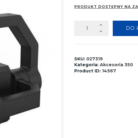
PRODUKT DOSTĘPNY NA Z
ilość
DO 
Laserowe
oświetlenie
w
podczerwieni
SKU:
027319
IR10
Kategoria:
Akcesoria 350
DJI
Product ID:
14567
SkyPort