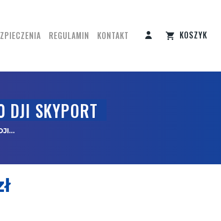
KOSZYK
ZPIECZENIA
REGULAMIN
KONTAKT
0 DJI SKYPORT
I...
zł