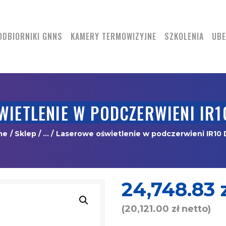
DRONY
ODBIORNIKI GNNS
ODBIORNIKI GNNS
KAMERY TERMOWIZYJNE
SZKOLENIA
UBE
KAMERY
TERMOWIZYJNE
SZKOLENIA
IETLENIE W PODCZERWIENI IR1
UBEZPIECZENIA
me
Sklep
...
Laserowe oświetlenie w podczerwieni IR10 DJ
REGULAMIN
KONTAKT
24,748.83
(
20,121.00
zł
netto)