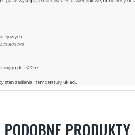
 gdzie występują słabe warunki oświetleniowe, utrudniony dost
kolejowych
rzestępstwa
 zasięgu do 1500 m
 stan zasilania i temperatury układu
PODOBNE PRODUKTY