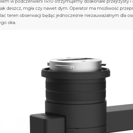
iem w podczerwieni IR10 otrzymujemy doskonałe przejrzysty i d
ak deszcz, mgła czy nawet dym. Operator ma możliwość przeprow
tlać teren obserwacji będąc jednocześnie niezauważalnym dla o
ego oka.