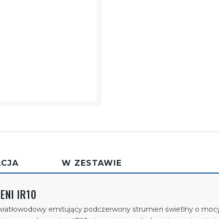
ACJA
W ZESTAWIE
ENI IR10
wiatłowodowy emitujący podczerwony strumień świetlny o moc