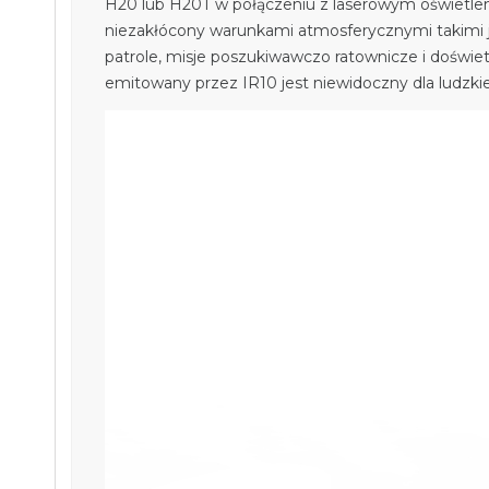
H20 lub H20T w połączeniu z laserowym oświetlen
niezakłócony warunkami atmosferycznymi takimi j
patrole, misje poszukiwawczo ratownicze i doświe
emitowany przez IR10 jest niewidoczny dla ludzki