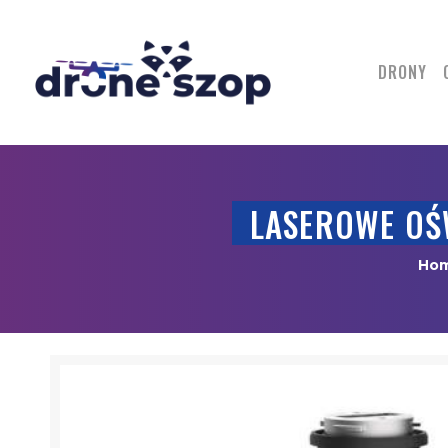
DRONY
LASEROWE OŚW
Ho