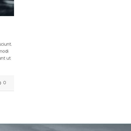
ciunt.
 modi
unt ut
0