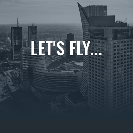
LET'S FLY...