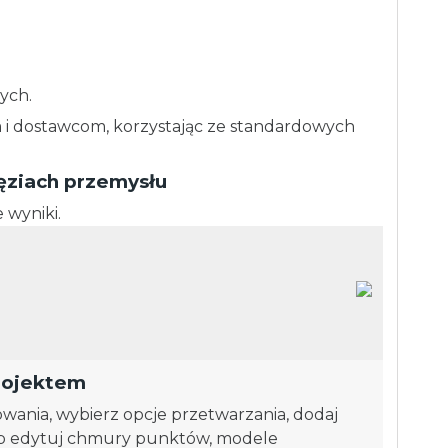
ych.
m i dostawcom, korzystając ze standardowych
ęziach przemysłu
wyniki.
projektem
owania, wybierz opcje przetwarzania, dodaj
ub edytuj chmury punktów, modele