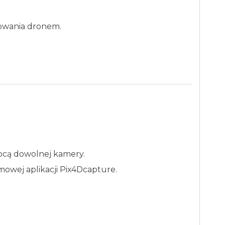
owania dronem.
ocą dowolnej kamery.
mowej aplikacji Pix4Dcapture.