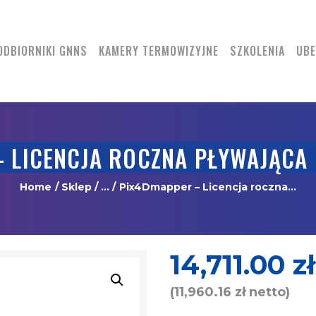
DRONY
ODBIORNIKI GNNS
ODBIORNIKI GNNS
KAMERY TERMOWIZYJNE
SZKOLENIA
UBE
KAMERY
TERMOWIZYJNE
SZKOLENIA
 LICENCJA ROCZNA PŁYWAJĄCA 
UBEZPIECZENIA
Home
Sklep
...
Pix4Dmapper – Licencja roczna...
REGULAMIN
KONTAKT
14,711.00
zł
(
11,960.16
zł
netto)