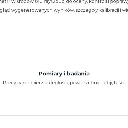
trii w środowisku rayCloud do oceny, kontroli i poprawy
dgląd wygenerowanych wyników, szczegóły kalibracji i wi
Pomiary i badania
Precyzyjnie mierz odległości, powierzchnie i objętości.