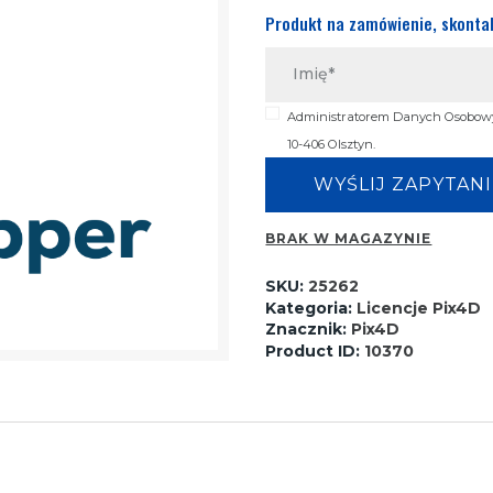
Produkt na zamówienie, skontak
Administratorem Danych Osobowych
10-406 Olsztyn.
BRAK W MAGAZYNIE
SKU:
25262
Kategoria:
Licencje Pix4D
Znacznik:
Pix4D
Product ID:
10370