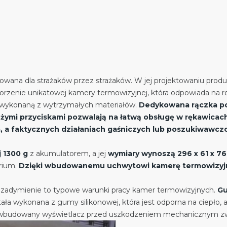
owana dla strażaków przez strażaków. W jej projektowaniu prod
orzenie unikatowej kamery termowizyjnej, która odpowiada na r
wykonaną z wytrzymałych materiałów.
Dedykowana rączka po
ymi przyciskami pozwalają na łatwą obsługę w rękawicac
a, a faktycznych działaniach gaśniczych lub poszukiwawcz
 1300 g
z akumulatorem, a jej
wymiary wynoszą 296 x 61 x 7
rium.
Dzięki wbudowanemu uchwytowi kamerę termowizyjn
e zadymienie to typowe warunki pracy kamer termowizyjnych.
Gu
a wykonana z gumy silikonowej, która jest odporna na ciepło, 
oni wbudowany wyświetlacz przed uszkodzeniem mechanicznym zw