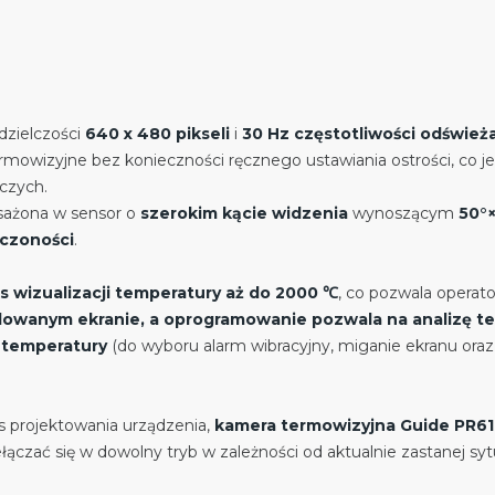
zdzielczości
640 x 480 pikseli
i
30 Hz częstotliwości odśwież
owizyjne bez konieczności ręcznego ustawiania ostrości, co 
czych.
sażona w sensor o
szerokim kącie widzenia
wynoszącym
50°
ńczoności
.
s wizualizacji temperatury aż do 2000 ℃
, co pozwala operat
owanym ekranie, a oprogramowanie pozwala na analizę te
 temperatury
(do wyboru alarm wibracyjny, miganie ekranu oraz
s projektowania urządzenia,
kamera termowizyjna Guide PR61
ączać się w dowolny tryb w zależności od aktualnie zastanej sytu