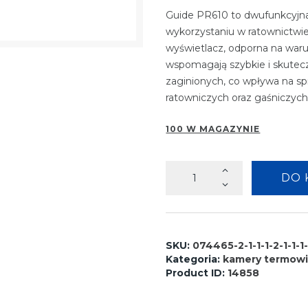
Guide PR610 to dwufunkcyjn
wykorzystaniu w ratownictwie
wyświetlacz, odporna na waru
wspomagają szybkie i skutecz
zaginionych, co wpływa na s
ratowniczych oraz gaśniczych
100 W MAGAZYNIE
ilość
DO 
GUIDE
PR610
SKU:
074465-2-1-1-1-2-1-1-1-
Kategoria:
kamery termowi
Product ID:
14858