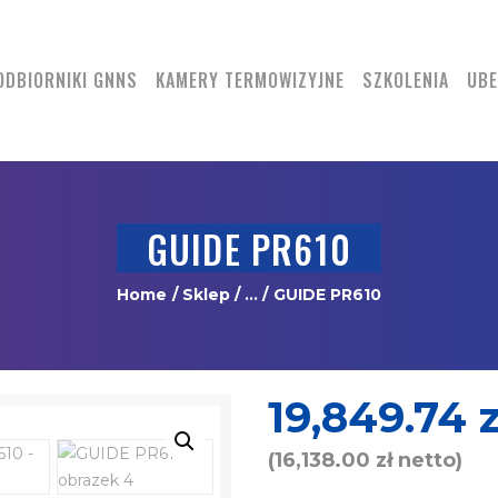
DRONY
ODBIORNIKI GNNS
ODBIORNIKI GNNS
KAMERY TERMOWIZYJNE
SZKOLENIA
UBE
KAMERY
TERMOWIZYJNE
SZKOLENIA
GUIDE PR610
UBEZPIECZENIA
Home
Sklep
...
GUIDE PR610
REGULAMIN
KONTAKT
19,849.74
z
(
16,138.00
zł
netto)