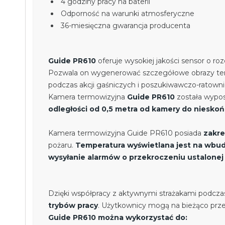
4 godziny pracy na baterii
Odporność na warunki atmosferyczne
36-miesięczna gwarancja producenta
Guide PR610
oferuje wysokiej jakości sensor o ro
Pozwala on wygenerować szczegółowe obrazy term
podczas akcji gaśniczych i poszukiwawczo-ratowni
Kamera termowizyjna
Guide PR610
została wypo
odległości od 0,5 metra od kamery do niesko
Kamera termowizyjna Guide PR610 posiada
zakre
pożaru.
Temperatura wyświetlana jest na wbud
wysyłanie alarmów o przekroczeniu ustalonej
Dzięki współpracy z aktywnymi strażakami podcza
trybów pracy
. Użytkownicy mogą na bieżąco przeł
Guide PR610 można wykorzystać do: