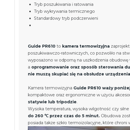
Tryb poszukiwania i ratowania
Tryb wykrywania termicznego
Standardowy tryb podczerwieni
Guide PR610
to
kamera termowizyjna
zaprojekt
poszukiwawczo-ratowniczych, co pozwoliło na stw
wyposażono w odporną na uszkodzenia obudowę 
a
oprogramowanie oraz sposób sterowania duż
nie muszą skupiać się na obsłudze urządzeni
Kamera termowizyjna
Guide PR610 waży poniżej
kompaktowe oraz ergonomiczne w użyciu akceso
statywie lub tripodzie
.
Wysoka temperatura, wysoka wilgotność czy siln
do 260 ℃ przez czas do 5 minut.
Obudowa został
posiada także szkło termoizolacyjne, które chr