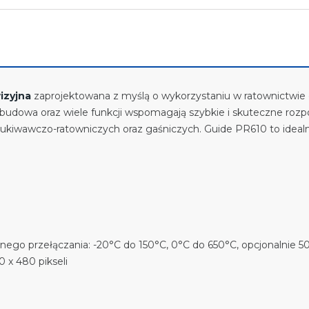
izyjna
zaprojektowana z myślą o wykorzystaniu w ratownictwie o
udowa oraz wiele funkcji wspomagają szybkie i skuteczne rozpoz
kiwawczo-ratowniczych oraz gaśniczych. Guide PR610 to idealne
ego przełączania: -20°C do 150°C, 0°C do 650°C, opcjonalnie 
 x 480 pikseli