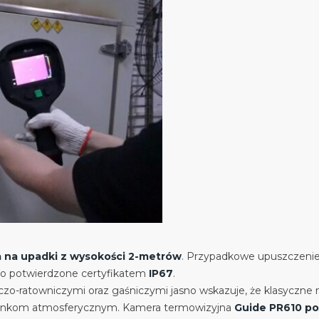
a na upadki z wysokości 2-metrów
. Przypadkowe upuszczenie 
tało potwierdzone certyfikatem
IP67
.
-ratowniczymi oraz gaśniczymi jasno wskazuje, że klasyczne noś
arunkom atmosferycznym. Kamera termowizyjna
Guide PR610 p