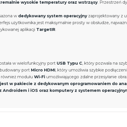
tremalnie wysokie temperatury oraz wstrząsy
. Przestrzeń 
sażona w
dedykowany system operacyjny
zaprojektowany z u
rfejs użytkownika jest maksymalnie prosty w obsłudze, najważnie
kowanej aplikacji
TargetIR
.
stała w wielofunkcyjny port
USB Typu C
, który pozwala na sz
 wbudowany port
Micro HDMI
, który umożliwia szybkie podłącze
ło również modułu
Wi-Fi
umożliwiającego zdalne przesyłanie obraz
 jest w pakiecie z dedykowanym oprogramowaniem do anal
 z Androidem i iOS oraz komputery z systemem operacyjny