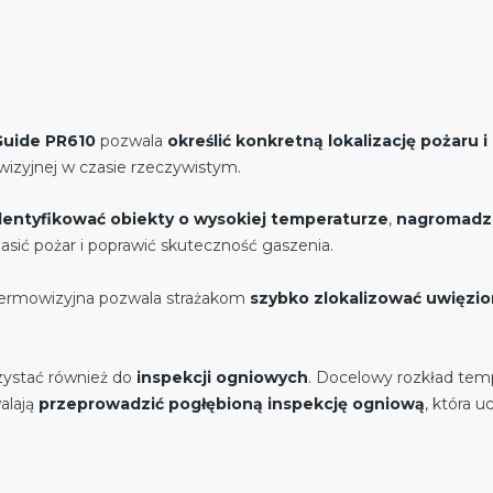
Guide PR610
pozwala
określić konkretną lokalizację pożaru 
izyjnej w czasie rzeczywistym.
dentyfikować obiekty o wysokiej temperaturze
,
nagromadzo
sić pożar i poprawić skuteczność gaszenia.
termowizyjna pozwala strażakom
szybko zlokalizować uwięzi
ystać również do
inspekcji ogniowych
. Docelowy rozkład temp
alają
przeprowadzić pogłębioną inspekcję ogniową
, która 