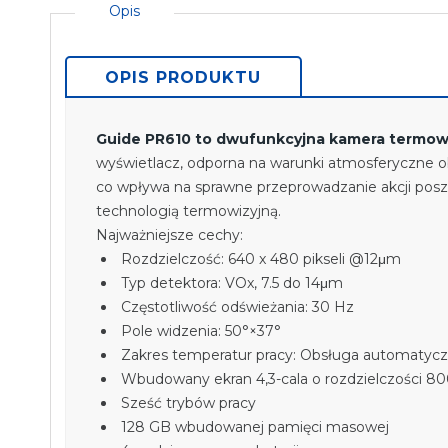
Opis
OPIS PRODUKTU
Guide PR610 to dwufunkcyjna kamera termow
wyświetlacz, odporna na warunki atmosferyczne ob
co wpływa na sprawne przeprowadzanie akcji poszu
technologią termowizyjną.
Najważniejsze cechy:
Rozdzielczość: 640 x 480 pikseli @12μm
Typ detektora: VOx, 7.5 do 14μm
Częstotliwość odświeżania: 30 Hz
Pole widzenia: 50°×37°
Zakres temperatur pracy: Obsługa automatyczn
Wbudowany ekran 4,3-cala o rozdzielczości 800
Sześć trybów pracy
128 GB wbudowanej pamięci masowej